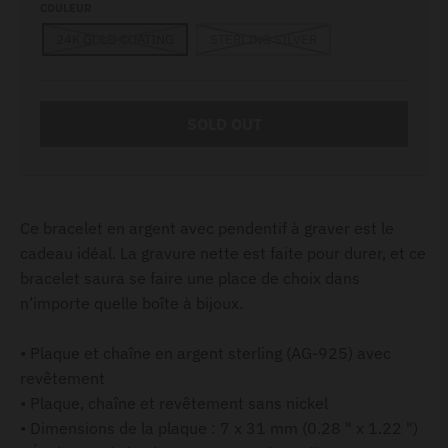
COULEUR
24K GOLD COATING
STERLING SILVER
SOLD OUT
Ce bracelet en argent avec pendentif à graver est le
cadeau idéal. La gravure nette est faite pour durer, et ce
bracelet saura se faire une place de choix dans
n’importe quelle boîte à bijoux.
• Plaque et chaîne en argent sterling (AG-925) avec
revêtement
• Plaque, chaîne et revêtement sans nickel
• Dimensions de la plaque : 7 x 31 mm (0.28 " x 1.22 ")