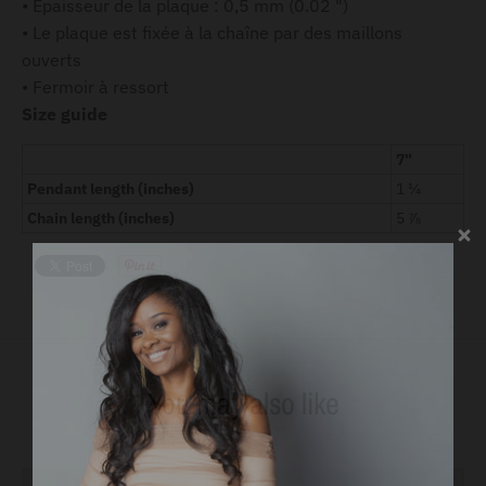
• Épaisseur de la plaque : 0,5 mm (0.02 ")
• Le plaque est fixée à la chaîne par des maillons
ouverts
• Fermoir à ressort
Size guide
7"
Pendant length (inches)
1 ¼
Chain length (inches)
5 ⅞
You may also like