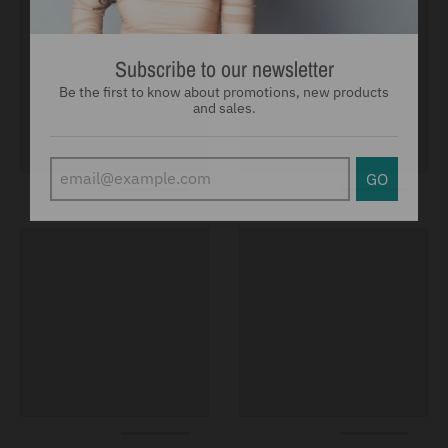
Subscribe to our newsletter
Be the first to know about promotions, new products
and sales.
GO